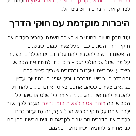
לבחירה ורכישה של קורקינט חשמלי באתר mylist
ולהתחיל
לבדוק את הדברים החשובים הללו.
היכרות מוקדמת עם חוקי הדרך
עוד חלק חשוב ומהותי הוא הצורך האמיתי להכיר לילדים את
חוקי הדרך השונים כבר מגיל צעיר. כמובן שבשנים
הראשונות חשוב להסביר להם על הדברים הכלליים ובעיקר
על מה שחל על הולכי רגל – היכן ניתן לחצות את הכביש,
כיצד עושים זאת, שלטים ורמזורים שצריך לציית להם
וההבדל בין כביש, מדרכה ושבילי אופניים. בהמשך ועדיין
בגילאים צעירים כשהם אתכם באוטו, אתם יכולים להתחיל
להסביר להם איך נוהגים, מה אומר כל שלט או סימון על
הכביש ומה
מותר ואסור לעשות בזמן נהיגה
. מעבר לכך שזה
ילמד אותם על חוקי הכביש מגיל צעיר, זה גם יעזור להם
ללמוד את הדברים החשובים לקראת השנים הבאות בהן הם
כנראה ירצו להוציא רישיון נהיגה בעצמם.