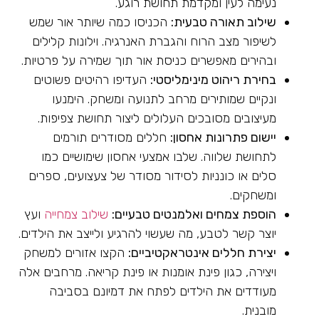
נעימה לעין ומקדמת תחושת רוגע.
שילוב תאורה טבעית:
הכניסו כמה שיותר אור שמש
לשיפור מצב הרוח והגברת האנרגיה. וילונות קלילים
ובהירים מאפשרים כניסת אור תוך שמירה על פרטיות.
בחירת ריהוט מינימליסטי:
העדיפו רהיטים פשוטים
ונקיים שמותירים מרחב לתנועה ומשחק. הימנעו
מעיצובים מסובכים העלולים ליצור תחושת צפיפות.
יישום פתרונות אחסון:
חללים מסודרים תורמים
לתחושת שלווה. שלבו אמצעי אחסון שימושיים כמו
סלים או כונניות לסידור מסודר של צעצועים, ספרים
ומשחקים.
הוספת צמחים ואלמנטים טבעיים:
שילוב צמחייה
ועץ
יוצר קשר לטבע, מה שעשוי להרגיע ולייצב את הילדים.
יצירת חללים אינטראקטיביים:
הקצו אזורים למשחק
ויצירה, כגון פינת אומנות או פינת קריאה. מרחבים אלה
מעודדים את הילדים לפתח את דמיונם בסביבה
מובנית.