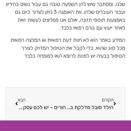
שלנו, ומסתבר שיש להן השפעה טובה גם עבור נשים בהיריון
ועבור העוברים שלהן. את האומגה 3 ניתן לצרוך כיום גם
באמצעות תוספי תזונה, אולם אנו ממליצים לעשות זאת
לאחר ייעוץ עם גורם רפואי בלבד.
המידע באתר הוא לא חוות דעת רפואית או המלצה רפואית
מכל סוג שהוא, כדי לקבל את הטיפול המדויק לצורך
הטיפול בבעיה יש לפנות לרופא ו/או למומחה בלבד
הקודם
הבא
הילד סובל מדלקת באוזניים? הינה מידע מועיל בנושא – ותרופת סבתא שתוכל לסייע
הורים – יש לכם עסק עצמאי? הגיע הזמן ללמוד הכול על החזרי מס לעצמאיים