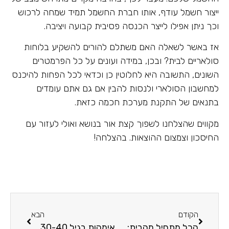
ייצור חשמל עודף, אותו חברת החשמל תמיד שמחה לרכוש
וכך ניתן אפילו לייצר הכנסה פסיבית קבועה ויציבה.
אז באשר לשאלה האם משתלם להורים להשקיע בלוחות
סולאריים לבית? ובכן, במידה ועונים על כל הפרמטרים
השונים, התשובה היא לחלוטין כן וכדאי לכל הפחות להיכנס
למחשבון הסולארי ולנסות להבין אם גם אתם עומדים
בתנאים של התקנת מערכת חכמה כזאת.
מקווים שהצלחנו לשפוך קצת אור בנושא ואולי לעזור עם
החיסכון וצמצום ההוצאות. בהצלחה!
הקודם
הבא
הכל מתחיל מהבית: חינוך ילדים להתנהלות נכונה בכביש היא בידיים שלכם!
אימהות בגיל 30-40, הגיע הזמן לשדרג את שגרת הטיפוח שלכן!