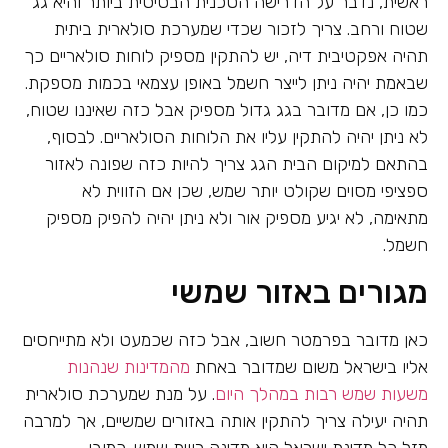
ראשית, נדבר על הדרישה הטכנית הבסיסית ביותר והיא גג
שטוח ורחב. צריך לזכור שכדי שמערכת סולארית ביתית
תהיה אפקטיבית דיה, יש להתקין מספיק לוחות סולאריים כך
שבאמת יהיה ניתן לייצר חשמל באופן עצמאי בכמות מספקת.
כמו כן, אם מדובר בגג גדול מספיק אבל כזה שאיננו שטוח,
לא ניתן יהיה להתקין עליו את הלוחות הסולאריים. לבסוף,
בהתאם למיקום הבית הגג צריך להיות כזה שפונה לאזור
ספציפי מסוים שקולט יותר שמש, שכן אם הזווית לא
מתאימה, לא יגיע מספיק אור ולא ניתן יהיה להפיק מספיק
חשמל.
מגורים באזור שמשי
כאן מדובר בפרמטר חשוב, אבל כזה שכמעט ולא מתייחסים
אליו בישראל משום שמדובר באחת
מהמדינות שנהנות
משעות שמש רבות במהלך היום
. על מנת שמערכת סולארית
תהיה יעילה צריך להתקין אותה באזורים שמשיים, אך למרבה