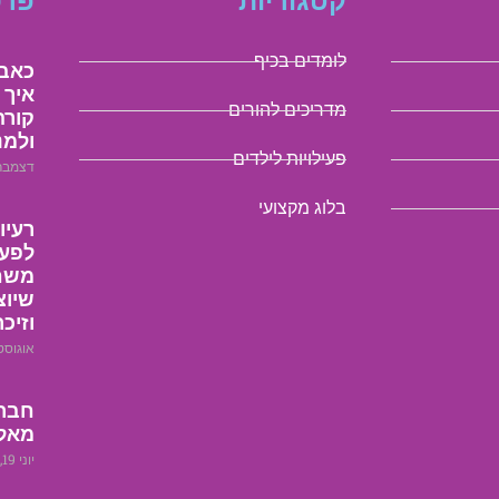
קטגוריות
פרס
לומדים בכיף
כאבי
איך 
מדריכים להורים
קורה
ולמנ
פעילויות לילדים
דצמבר 10, 25
בלוג מקצועי
רעיו
לפעי
משחק
שיוצ
וזיכר
אוגוסט 25, 25
חבר 
מאלפ
יוני 19, 2023