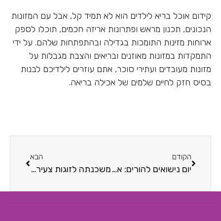
קידום אוכל בריא לילדים הוא לא תמיד קל, אבל עם המזונות
הנכונים, תכנון מראש ופתרונות אריזה חכמים, תוכלו לספק
ארוחות מזינות התומכות בגדילה ובהתפתחות שלהם. על ידי
התמקדות במזונות מאוזנים ובריאים והצבת מגבלות על
מזונות מעובדים ועתירי סוכר, אתם עוזרים לילדיכם לבנות
בסיס חזק לחיים שלמים של אכילה בריאה.
הקודם
הבא
יום נישואים להורים: אל תשכחו את הזוגיות בתוך ההורות
משכנתה לזוגות צעירים – כך תבטיחו עתיד טוב לילדיכם