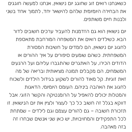
כשאנחנו רואים זוג שחוגג יום נישואין, אנחנו למעשה חוגגים
את הבחירה היומיומית שלהם להישאר יחד, לתמוך אחד בשני
ולבנות חיים משותפים.
יום נישואין הוא גם הזדמנות להעביר ערכים חשובים לדור
הבא. כשילדים רואים את המשפחה המורחבת מתאספת
לחגוג יום נישואין, הם לומדים על חשיבות המסורת
המשפחתית. כשהם שומעים סיפורים על איך ההורים או
הדודים הכירו, על האתגרים שהתגברו עליהם ועל הרגעים
המשמחים, הם מקבלים תמונה מציאותית ובריאה של מה
זאת זוגיות. קל מאוד להורים לשקוע בגידול הילדים ולשכוח
לחגוג את האהבה ביניהם. העומס היומיומי, הדאגות
והמטלות יכולים להאפיל על הרומנטיקה והקשר הזוגי. אבל
דווקא בגלל זה חשוב כל כך לעצור ולציין את יום הנישואין. זו
תזכורת חשובה – גם להורים עצמם וגם לילדים – שמתחת
לכל התפקידים והמחויבויות, יש כאן שני אנשים שבחרו זה
בזה מאהבה.