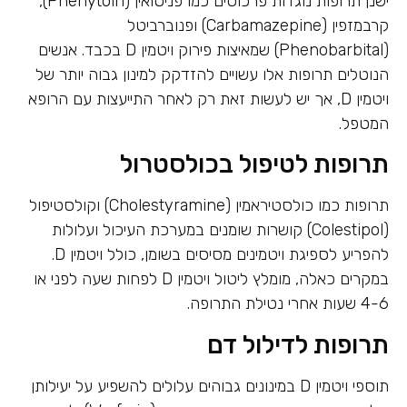
ישנן תרופות נוגדות פרכוסים כמו פניטואין (Phenytoin),
קרבמזפין (Carbamazepine) ופנוברביטל
(Phenobarbital) שמאיצות פירוק ויטמין D בכבד. אנשים
הנוטלים תרופות אלו עשויים להזדקק למינון גבוה יותר של
ויטמין D, אך יש לעשות זאת רק לאחר התייעצות עם הרופא
המטפל.
תרופות לטיפול בכולסטרול
תרופות כמו כולסטיראמין (Cholestyramine) וקולסטיפול
(Colestipol) קושרות שומנים במערכת העיכול ועלולות
להפריע לספיגת ויטמינים מסיסים בשומן, כולל ויטמין D.
במקרים כאלה, מומלץ ליטול ויטמין D לפחות שעה לפני או
4-6 שעות אחרי נטילת התרופה.
תרופות לדילול דם
תוספי ויטמין D במינונים גבוהים עלולים להשפיע על יעילותן