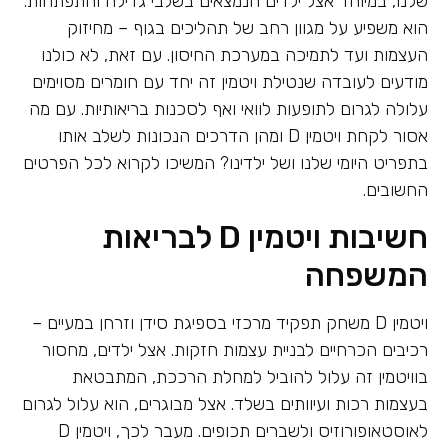
שלנו, במיוחד אצל ילדים הנמצאים בשלבי גדילה והתפתחות.
הוא משפיע על מגוון רחב של תהליכים בגוף – מחיזוק
העצמות ועד לתמיכה במערכת החיסון. עם זאת, לא כולנו
מודעים לעובדה שנטילת ויטמין זה יחד עם חומרים מסוימים
עלולה לגרום לתופעות לוואי ואף לסכנות בריאותיות. עם מה
אסור לקחת ויטמין D ומהן הדרכים הנכונות לשלב אותו
בתפריט היומי שלנו ושל ילדינו? המשיכו לקרוא לכל הפרטים
החשובים.
חשיבות ויטמין D לבריאות
המשפחה
ויטמין D משחק תפקיד מרכזי בספיגת סידן וזרחן במעיים –
רכיבים הכרחיים לבניית עצמות חזקות. אצל ילדים, מחסור
בוויטמין זה עלול להוביל למחלת הרככת, המתבטאת
בעצמות רכות ועיוותים בשלד. אצל מבוגרים, הוא עלול לגרום
לאוסטאופורוזיס ולשברים תכופים. מעבר לכך, ויטמין D