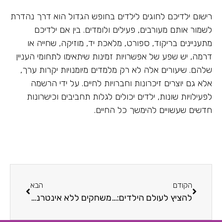
רישום ילדיכם לחוגים לילדים בחופש הגדול הוא דרך נהדרת
לשמור אותם מעורבים, פעילים ולומדים. בין אם ילדיכם
מתעניינים בריקוד, ספורט, מלאכת יד, מוזיקה, שחייה או
דרמה, יש שפע של אפשרויות זמינות שיתאימו לתחומי העניין
שלהם. שיעורים אלה לא רק מלמדים מיומנויות יקרות ערך,
אלא גם יוצרים זיכרונות וחברויות לחיים. על ידי הרשמה
לפעילויות שונות, ילדים יכולים לגלות תחביבים וכישרונות
חדשים שעשויים להימשך כל החיים.
הקודם
הבא
להציץ לעולם הילדים: כל מה שצריך לדעת על פורטנייט
משחקים ללא אינטרנט: מדריך מקיף למשחקי אופליין מעולים